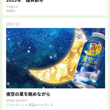
Original
年賀状
2022.11
夜空の星を眺めながら
NIKKA WHISKY
ブラックニッカ 星空のハイボール