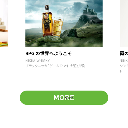
RPG の世界へようこそ
霞
NIKKA WHISKY
NIKK
ブラックニッカ「ゲームで!オトナ遊び部」
シン
ト
Load More