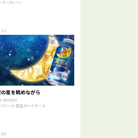
カ ザ・グレーン
.11
空の星を眺めながら
A WHISKY
ックニッカ 星空のハイボール
.08