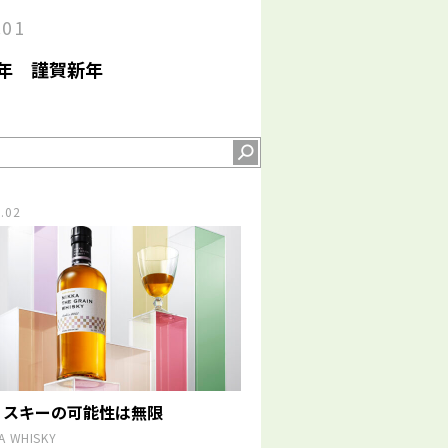
.01
5年 謹賀新年
.02
ィスキーの可能性は無限
A WHISKY